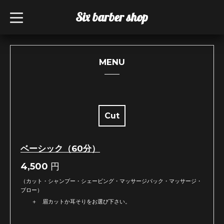
Six barber shop
t
o
g
g
l
e
n
MENU
a
v
i
g
a
t
i
Cut
o
n
ベーシック（60分）
4,500
円
（カット・シャンプー・シェービング・マッサージパック・マッサージ・
ブロー）
＋ 眉カットか耳そりをお選び下さい。