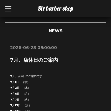
Six barber shop
t
o
g
g
l
e
n
NEWS
a
v
i
g
2026-06-28 09:00:00
a
t
i
7月、店休日のご案内
o
n
7月、店休日のご案内です
7月1日 （水）
7月2日 （木）
7月6日 （月）
7月7日 （火）
7月13日 （月）